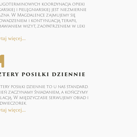
ugoterminowych koordynacja opieki
karskiej i pielęgniarskiej jest niezmiernie
żna. W Magdalence zajmujemy się
owadzeniem i kontynuacją terapii,
awianiem wizyt, zaopatrzeniem w leki
.
taj więcej...
ztery posiłki dziennie
tery posiłki dziennie to u nas standard.
ień zaczynamy śniadaniem, a kończymy
lacją. W międzyczasie serwujemy obiad i
dwieczorek.
taj więcej...