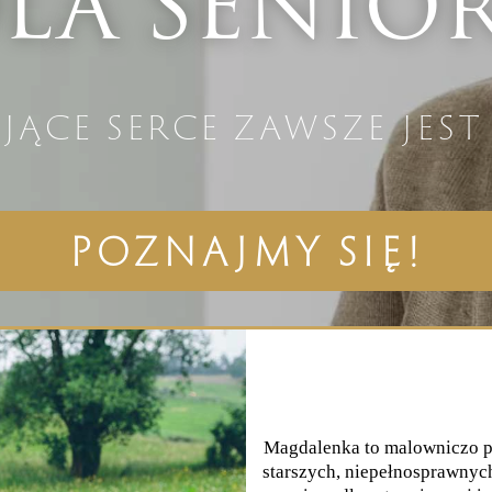
LA SENIO
jące serce zawsze jest
POZNAJMY SIĘ!
Magdalenka to malowniczo p
starszych, niepełnosprawnych