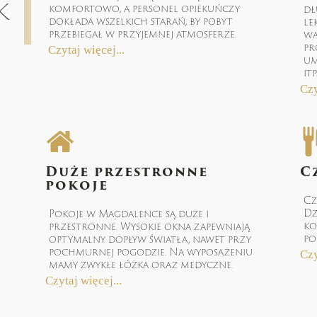
k
komfortowo, a personel opiekuńczy
dł
dokłada wszelkich starań, by pobyt
le
przebiegał w przyjemnej atmosferze.
wa
pr
Czytaj więcej...
um
itp
Czy
Duże przestronne
C
pokoje
Cz
Dz
Pokoje w Magdalence są duże i
ko
przestronne. Wysokie okna zapewniają
po
optymalny dopływ światła, nawet przy
pochmurnej pogodzie. Na wyposażeniu
Czy
mamy zwykłe łóżka oraz medyczne.
Czytaj więcej...