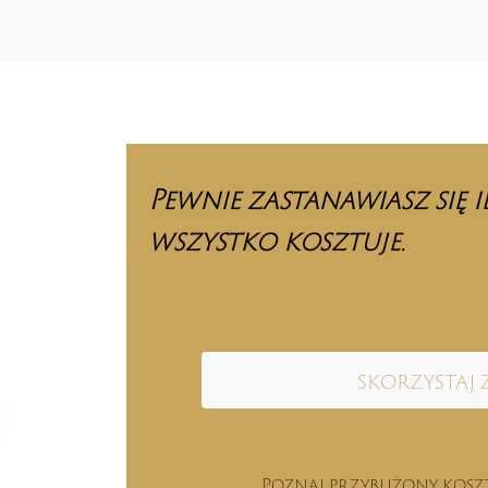
Pewnie zastanawiasz się i
wszystko kosztuje.
skorzystaj 
Poznaj przybliżony kos