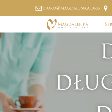
biuro@magdalenka.org
St
DŁU