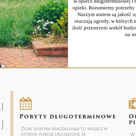
w opiece długoterminowej i
opieki. Rozumiemy potrzeby r
Naszym atutem są jakość op
otaczają ogrody, w których 
ilość przestrzeni wokół bud
na w
i
Pobyty długoterminowe
O
j
p
Dom Seniora Magdalenka to miejsce w
którym pokoje urządzone są
W 