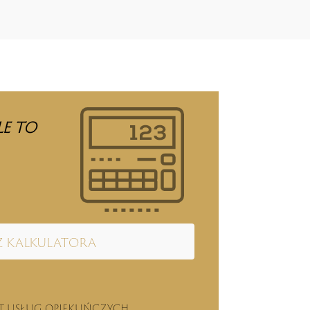
le to
z kalkulatora
zt usług opiekuńczych.