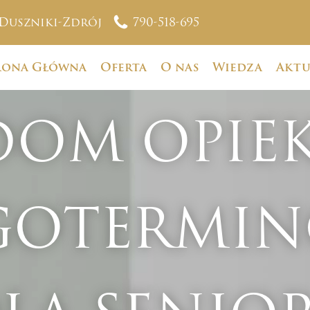
Duszniki-Zdrój
790-518-695
rona Główna
Oferta
O nas
Wiedza
Aktu
DOM OPIEK
GOTERMIN