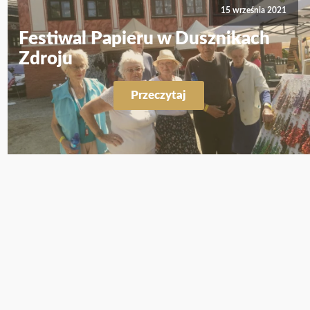
15 września 2021
Festiwal Papieru w Dusznikach
Zdroju
Przeczytaj