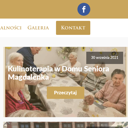
alności
Galeria
Kontakt
30 września 2021
Kulinoterapia w Domu Seniora
Magdalenka
Przeczytaj