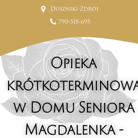
Duszniki-Zdrój
790-518-695
Opieka
krótkoterminow
w Domu Seniora
Magdalenka -