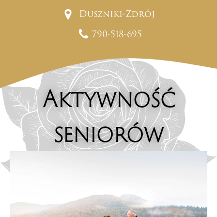
Duszniki-Zdrój
790-518-695
Aktywność
seniorów